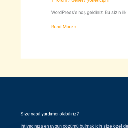
1 Yorum
/
Genel
/
yoneticipnr
WordPress’e hoş geldiniz. Bu sizin ilk 
Read More »
Size nasıl yardımcı olabiliriz?
İhtiyacınıza en uygun çözümü bulmak için size özel d