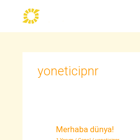
İçeriğe
atla
yoneticipnr
Merhaba dünya!
Merhaba
dünya!