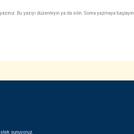
yazınız. Bu yazıyı düzenleyin ya da silin. Sonra yazmaya başlayın
estek sunuyoruz.