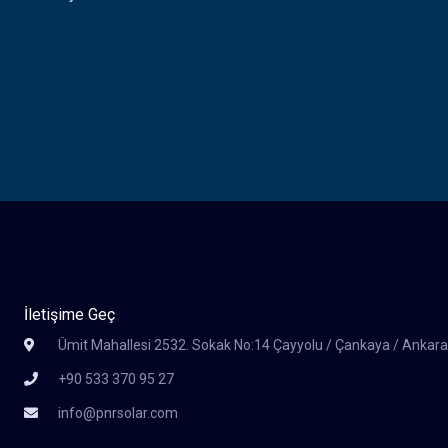
İletişime Geç
Ümit Mahallesi 2532. Sokak No:14 Çayyolu / Çankaya / Ankar
+90 533 370 95 27
info@pnrsolar.com